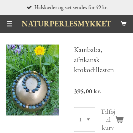
Halskæder og sæt sendes for 49 kr.
Spring
til
NATURPERLESMYKKET
hovedindhold
Kambaba,
afrikansk
krokodillesten
395,00 kr.
Tilføj
til
kurv