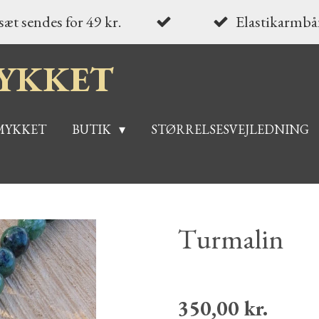
æt sendes for 49 kr.
Elastikarmbån
YKKET
MYKKET
BUTIK
STØRRELSESVEJLEDNING
Turmalin
350,00 kr.