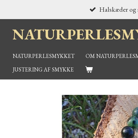
Spring
Halskæder og s
til
NATURPERLESM
hovedindhold
NATURPERLESMYKKET
OM NATURPERLES
JUSTERING AF SMYKKE