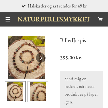
Halskæder og sæt sendes for 49 kr.
Spring
til
NATURPERLESMYKKET
hovedindhold
BilledJaspis
395,00 kr.
Send mig en
besked, når dette
produkt er på lager
igen.