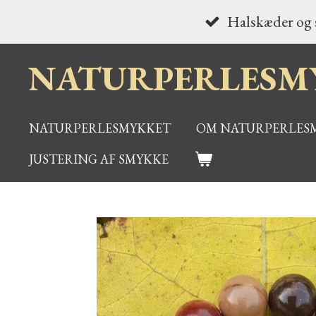
Spring
Halskæder og s
til
NATURPERLESM
hovedindhold
NATURPERLESMYKKET
OM NATURPERLES
JUSTERING AF SMYKKE