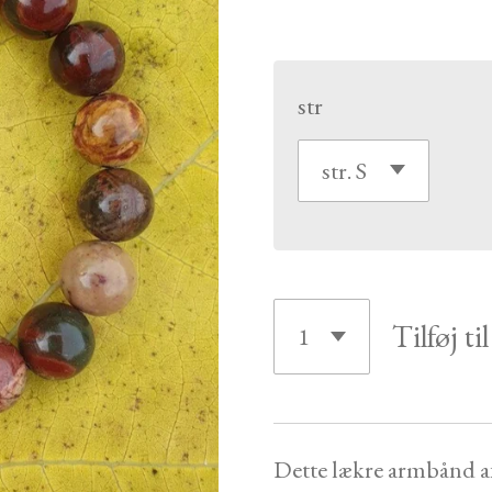
str
Tilføj ti
Dette lækre armbånd af