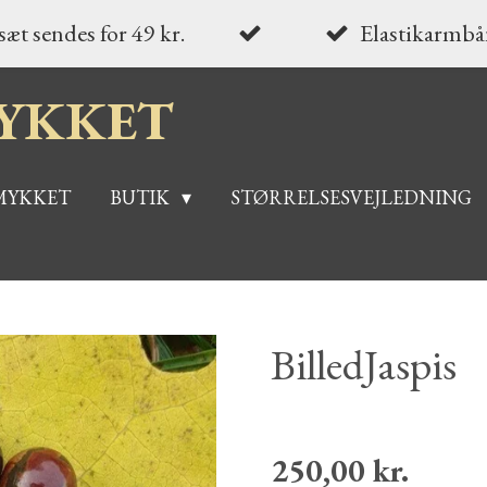
æt sendes for 49 kr.
Elastikarmbån
YKKET
MYKKET
BUTIK
STØRRELSESVEJLEDNING
BilledJaspis
250,00 kr.