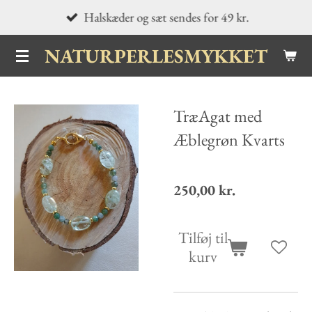
Halskæder og sæt sendes for 49 kr.
Spring
til
NATURPERLESMYKKET
hovedindhold
TræAgat med
Æblegrøn Kvarts
250,00 kr.
Tilføj til
kurv