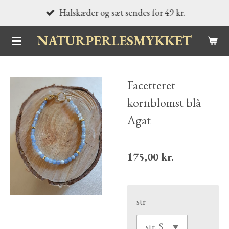
Halskæder og sæt sendes for 49 kr.
Spring
til
NATURPERLESMYKKET
hovedindhold
Facetteret
kornblomst blå
Agat
175,00 kr.
str