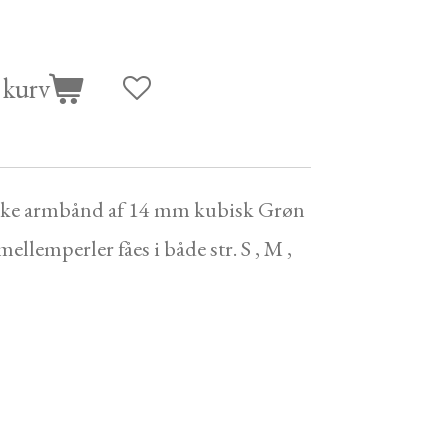
l kurv
tiske armbånd af 14 mm kubisk Grøn
ellemperler fåes i både str. S , M ,