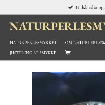
Spring
Halskæder og s
til
NATURPERLESM
hovedindhold
NATURPERLESMYKKET
OM NATURPERLES
JUSTERING AF SMYKKE