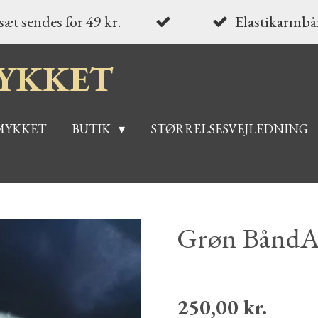
æt sendes for 49 kr.
Elastikarmbån
YKKET
MYKKET
BUTIK
STØRRELSESVEJLEDNING
Grøn BåndA
250,00 kr.