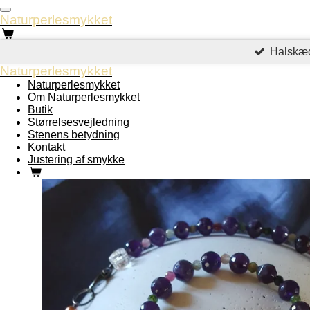
Spring
Naturperlesmykket
til
hovedindhold
Halskæd
Naturperlesmykket
Naturperlesmykket
Om Naturperlesmykket
Butik
Størrelsesvejledning
Stenens betydning
Kontakt
Justering af smykke