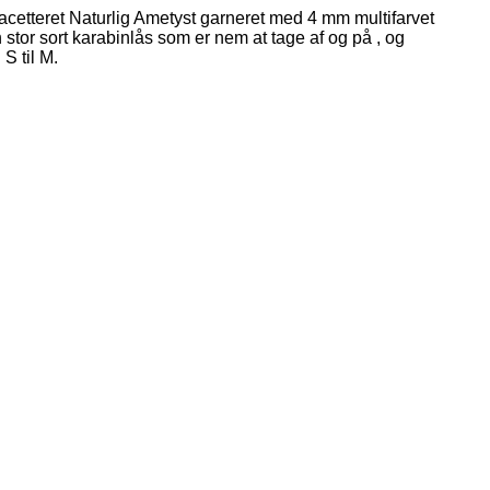
cetteret Naturlig Ametyst garneret med 4 mm multifarvet
stor sort karabinlås som er nem at tage af og på , og
S til M.